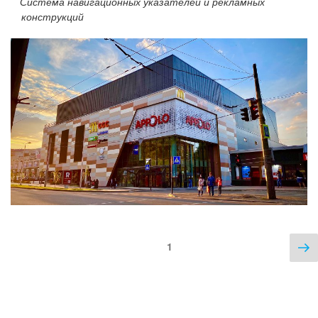
Система навигационных указателей и рекламных
конструкций
С
Страница
1
ст