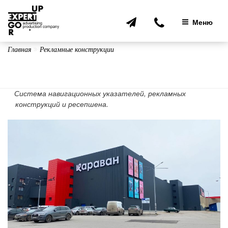
Перейти
к
Меню
содержимому
Главная
Рекламные конструкции
Система навигационных указателей, рекламных
конструкций и ресепшена.
Навигация
по
записям