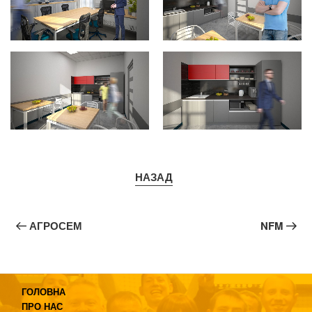
НАЗАД
Post
Наступний
П
navigation
АГРОСЕМ
NFM
запис
за
ГОЛОВНА
ПРО НАС